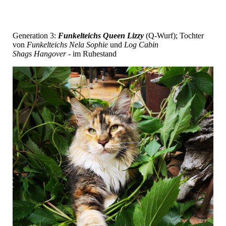
Generation 3:
Funkelteichs Queen Lizzy
(Q-Wurf); Tochter
von
Funkelteichs Nela Sophie
und
Log Cabin
Shags Hangover
- im Ruhestand